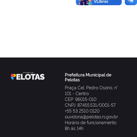
Prefeitura Municipal de
Pelotas
Praça Cel. Pedro Osório, n°
101 - Centro
CEP: 96015-010
CNPJ: 87.455.531/0001-57
+55 53 2510 0120
ouvidoria@pelotas.rs.gov.br
Horário de funcionamento:
8h às 14h