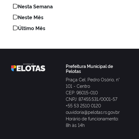
Nesta Semana
Neste Mês
Último Mês
Prefeitura Municipal de
Pelotas
Praça Cel. Pedro Osório, n°
101 - Centro
CEP: 96015-010
CNPJ: 87.455.531/0001-57
+55 53 2510 0120
ouvidoria@pelotas.rs.gov.br
Horário de funcionamento:
8h às 14h