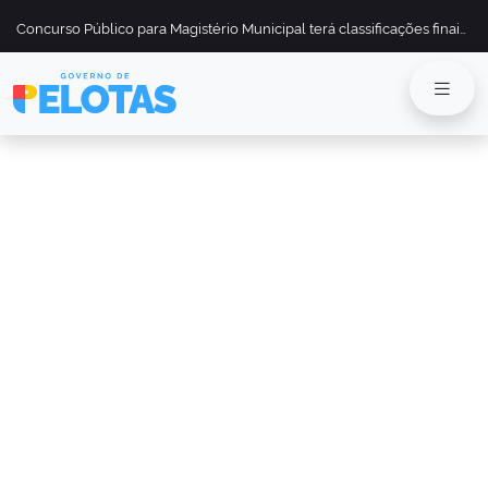
Concurso Público para Magistério Municipal terá classificações finais divulgadas em 13 de maio