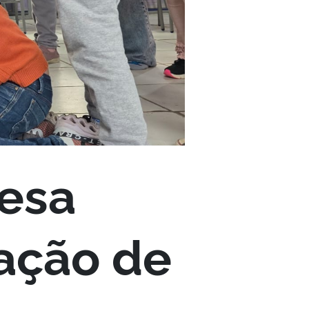
fesa
tação de