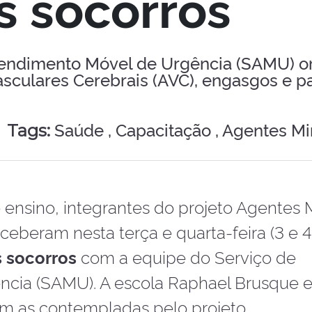
s socorros
tendimento Móvel de Urgência (SAMU) or
asculares Cerebrais (AVC), engasgos e p
Saúde ,
Capacitação ,
Agentes Mir
Tags:
ensino, integrantes do projeto Agentes M
eceberam nesta terça e quarta-feira (3 e 4
s socorros
com a equipe do Serviço de
cia (SAMU). A escola Raphael Brusque e
 as contempladas pelo projeto.