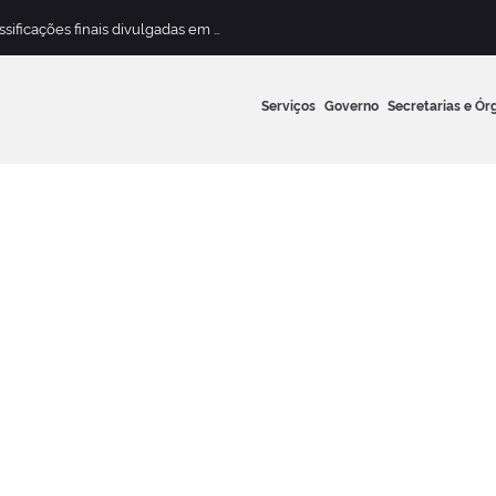
Concurso Público para Magistério Municipal terá classificações finais divulgadas em 13 de maio
Serviços
Governo
Secretarias e Ór