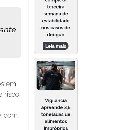
terceira
semana de
estabilidade
nos casos de
rante
dengue
Leia mais
dos em
 risco
Vigilância
apreende 3,5
sa com
toneladas de
alimentos
impróprios