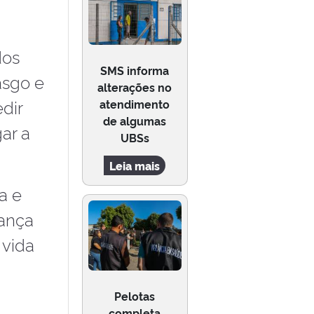
dos
SMS informa
asgo e
alterações no
dir
atendimento
de algumas
ar a
UBSs
Leia mais
a e
iança
 vida
Pelotas
completa