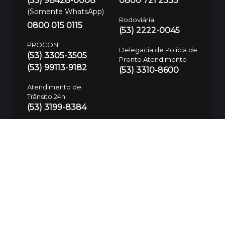
(53) 98428-0008
0800 721 2333
(Somente WhatsApp)
Rodoviária
0800 015 0115
(53) 2222-0045
PROCON
Delegacia de Polícia de
(53) 3305-3505
Pronto Atendimento
(53) 99113-9182
(53) 3310-8600
Atendimento de
Trânsito 24h
(53) 3199-8384
Defesa Civil
(53) 99700-7575
Guarda Municipal
SAMU
153/(53) 3283-7781
192
Polícia Civil
197/(53) 3310-8600