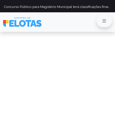
Concurso Público para Magistério Municipal terá classificações finais divulgadas em 13 de maio