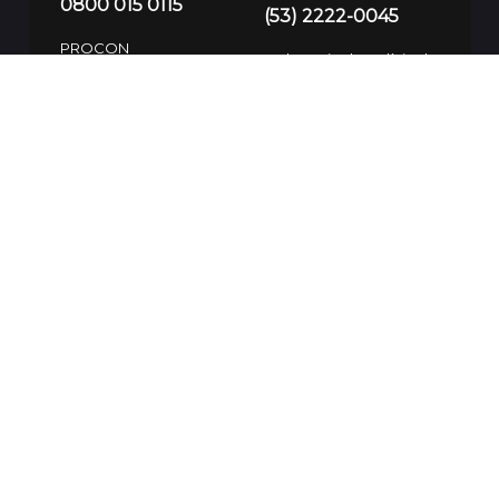
0800 015 0115
(53) 2222-0045
PROCON
Delegacia de Polícia de
(53) 3305-3505
Pronto Atendimento
(53) 99113-9182
(53) 3310-8600
Atendimento de
Trânsito 24h
(53) 3199-8384
Defesa Civil
(53) 99700-7575
Guarda Municipal
SAMU
153/(53) 3283-7781
192
Polícia Civil
197/(53) 3310-8600
SSUI
(53) 9 9974-3937