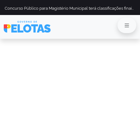
Concurso Público para Magistério Municipal terá classificações finais divulgadas em 13 de maio