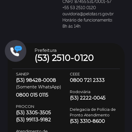
CNPJ: 87.455.531/0001-57
+55 53 2510 0120
ouvidoria@pelotas.rs.gov.br
Horário de funcionamento:
8h às 14h
Prefeitura
(53) 2510-0120
SANEP
CEEE
(53) 98428-0008
0800 721 2333
(Somente WhatsApp)
Rodoviária
0800 015 0115
(53) 2222-0045
PROCON
Delegacia de Polícia de
(53) 3305-3505
Pronto Atendimento
(53) 99113-9182
(53) 3310-8600
Atendimento de