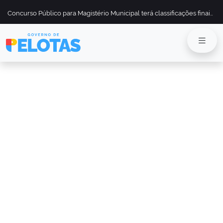
Concurso Público para Magistério Municipal terá classificações finais divulgadas em 13 de maio