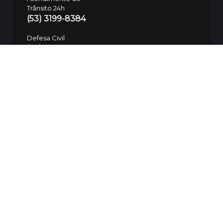
Trânsito 24h
(53) 3199-8384
Defesa Civil
(53) 99700-7575
Guarda Municipal
SAMU
153/(53) 3283-7781
192
Polícia Civil
197/(53) 3310-8600
SSUI
(53) 9 9974-3937
Ouvidoria da Saúde
(53) 99112-6094