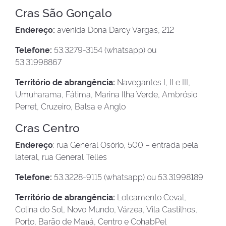
Cras São Gonçalo
Endereço:
avenida Dona Darcy Vargas, 212
Telefone:
53.3279-3154 (whatsapp) ou
53.31998867
Território de abrangência:
Navegantes I, II e III,
Umuharama, Fátima, Marina Ilha Verde, Ambrósio
Perret, Cruzeiro, Balsa e Anglo
Cras Centro
Endereço
: rua General Osório, 500 – entrada pela
lateral, rua General Telles
Telefone:
53.3228-9115 (whatsapp) ou 53.31998189
Território de abrangência:
Loteamento Ceval,
Colina do Sol, Novo Mundo, Várzea, Vila Castilhos,
Porto, Barão de Maυá, Centro e CohabPel