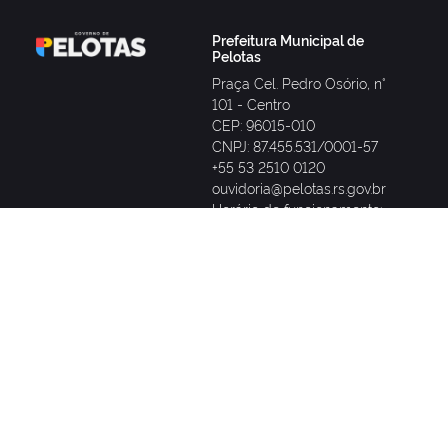
Prefeitura Municipal de
Pelotas
Praça Cel. Pedro Osório, n°
101 - Centro
CEP: 96015-010
CNPJ: 87.455.531/0001-57
+55 53 2510 0120
ouvidoria@pelotas.rs.gov.br
Horário de funcionamento:
8h às 14h
Prefeitura
(53) 2510-0120
SANEP
CEEE
(53) 98428-0008
0800 721 2333
(Somente WhatsApp)