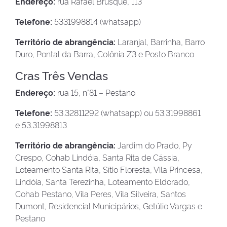
Endereço:
rua Rafael Brusque, 113
Telefone:
5331998814 (whatsapp)
Território de abrangência:
Laranjal, Barrinha, Barro
Duro, Pontal da Barra, Colônia Z3 e Posto Branco
Cras Três Vendas
Endereço:
rua 15, n°81 – Pestano
Telefone:
53.32811292 (whatsapp) ou 53.31998861
e 53.31998813
Território de abrangência:
Jardim do Prado, Py
Crespo, Cohab Lindóia, Santa Rita de Cássia,
Loteamento Santa Rita, Sítio Floresta, Vila Princesa,
Lindóia, Santa Terezinha, Loteamento Eldorado,
Cohab Pestano, Vila Peres, Vila Silveira, Santos
Dumont, Residencial Municipários, Getúlio Vargas e
Pestano