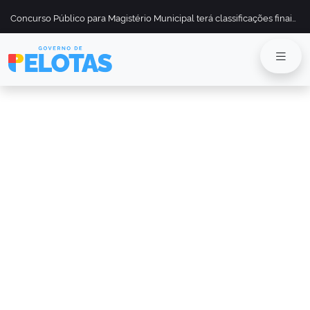
Concurso Público para Magistério Municipal terá classificações finais divulgadas em 13 de maio