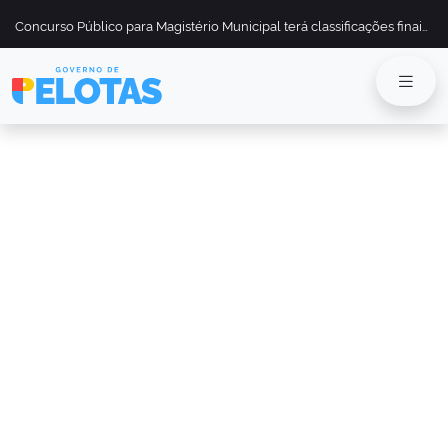
Concurso Público para Magistério Municipal terá classificações finais divulgadas em 13 de maio