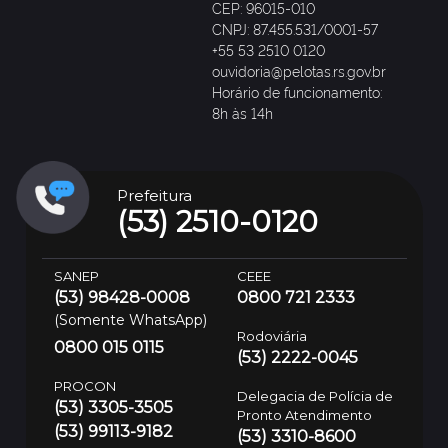
CEP: 96015-010
CNPJ: 87.455.531/0001-57
+55 53 2510 0120
ouvidoria@pelotas.rs.gov.br
Horário de funcionamento:
8h às 14h
Prefeitura
(53) 2510-0120
SANEP
CEEE
(53) 98428-0008
0800 721 2333
(Somente WhatsApp)
Rodoviária
0800 015 0115
(53) 2222-0045
PROCON
Delegacia de Polícia de
(53) 3305-3505
Pronto Atendimento
(53) 99113-9182
(53) 3310-8600