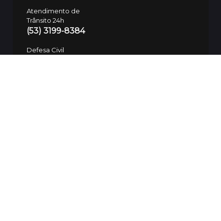
Atendimento de
Trânsito 24h
(53) 3199-8384
Defesa Civil
(53) 99700-7575
Guarda Municipal
SAMU
153/(53) 3283-7781
192
Polícia Civil
197/(53) 3310-8600
SSUI
(53) 9 9974-3937
Ouvidoria da Saúde
(53) 99112-6094