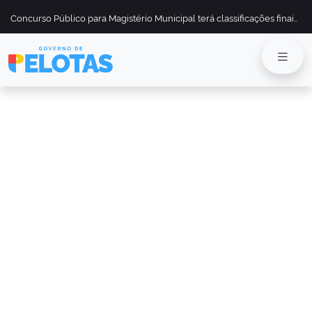
Concurso Público para Magistério Municipal terá classificações finais divulgadas em 13 de maio