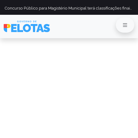
Concurso Público para Magistério Municipal terá classificações finais divulgadas em 13 de maio