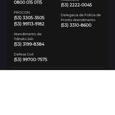
0800 015 0115
(53) 2222-0045
PROCON
Delegacia de Polícia de
(53) 3305-3505
Pronto Atendimento
(53) 99113-9182
(53) 3310-8600
Atendimento de
Trânsito 24h
(53) 3199-8384
Defesa Civil
(53) 99700-7575
Guarda Municipal
SAMU
153/(53) 3283-7781
192
Polícia Civil
197/(53) 3310-8600
SSUI
(53) 9 9974-3937