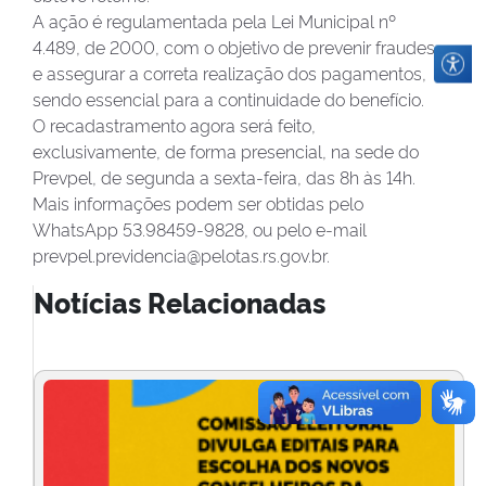
A ação é regulamentada pela Lei Municipal nº
4.489, de 2000, com o objetivo de prevenir fraudes
e assegurar a correta realização dos pagamentos,
sendo essencial para a continuidade do benefício.
O recadastramento agora será feito,
exclusivamente, de forma presencial, na sede do
Prevpel, de segunda a sexta-feira, das 8h às 14h.
Mais informações podem ser obtidas pelo
WhatsApp 53.98459-9828, ou pelo e-mail
prevpel.previdencia@pelotas.rs.gov.br.
Notícias Relacionadas