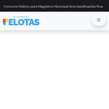
Concurso Público para Magistério Municipal terá classificações finais divulgadas em 13 de maio