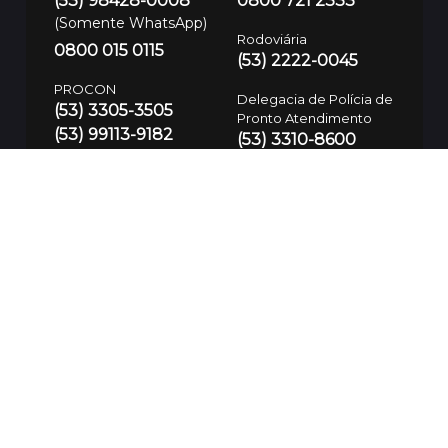
(53) 98428-0008
0800 721 2333
(Somente WhatsApp)
Rodoviária
0800 015 0115
(53) 2222-0045
PROCON
Delegacia de Polícia de
(53) 3305-3505
Pronto Atendimento
(53) 99113-9182
(53) 3310-8600
Atendimento de
Trânsito 24h
(53) 3199-8384
Defesa Civil
(53) 99700-7575
Guarda Municipal
SAMU
153/(53) 3283-7781
192
Polícia Civil
197/(53) 3310-8600