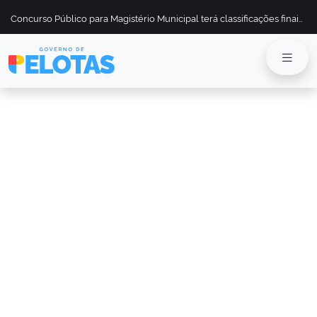
Concurso Público para Magistério Municipal terá classificações finais divulgadas em 13 de maio