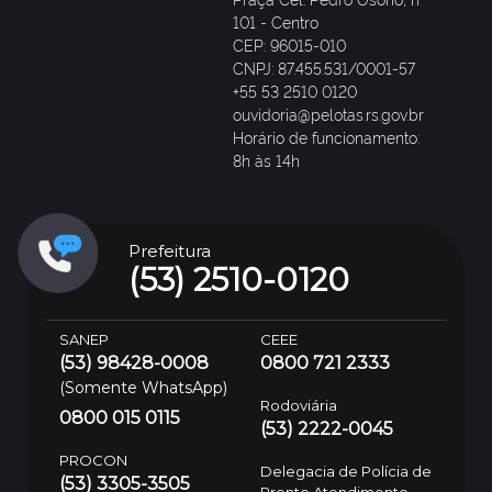
101 - Centro
CEP: 96015-010
CNPJ: 87.455.531/0001-57
+55 53 2510 0120
ouvidoria@pelotas.rs.gov.br
Horário de funcionamento:
8h às 14h
Prefeitura
(53) 2510-0120
SANEP
CEEE
(53) 98428-0008
0800 721 2333
(Somente WhatsApp)
Rodoviária
0800 015 0115
(53) 2222-0045
PROCON
Delegacia de Polícia de
(53) 3305-3505