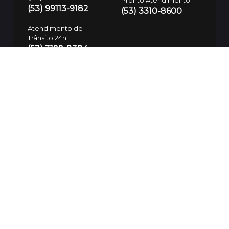
Pronto Atendimento
(53) 99113-9182
(53) 3310-8600
Atendimento de
Trânsito 24h
(53) 3199-8384
Defesa Civil
(53) 99700-7575
Guarda Municipal
SAMU
153/(53) 3283-7781
192
Polícia Civil
197/(53) 3310-8600
SSUI
(53) 9 9974-3937
Ouvidoria da Saúde
(53) 99112-6094