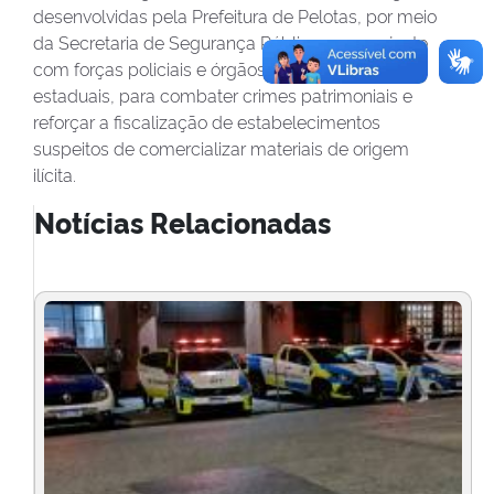
desenvolvidas pela Prefeitura de Pelotas, por meio
da Secretaria de Segurança Pública, em conjunto
com forças policiais e órgãos municipais e
estaduais, para combater crimes patrimoniais e
reforçar a fiscalização de estabelecimentos
suspeitos de comercializar materiais de origem
ilícita.
Notícias Relacionadas