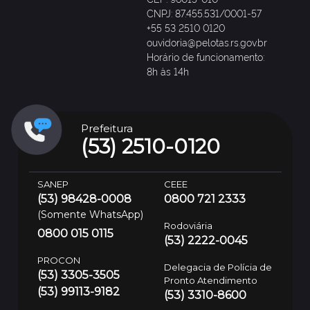
CNPJ: 87.455.531/0001-57
+55 53 2510 0120
ouvidoria@pelotas.rs.gov.br
Horário de funcionamento:
8h às 14h
Prefeitura
(53) 2510-0120
SANEP
CEEE
(53) 98428-0008
0800 721 2333
(Somente WhatsApp)
Rodoviária
0800 015 0115
(53) 2222-0045
PROCON
Delegacia de Polícia de
(53) 3305-3505
Pronto Atendimento
(53) 99113-9182
(53) 3310-8600