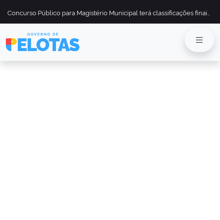
Concurso Público para Magistério Municipal terá classificações finais divulgadas em 13 de maio