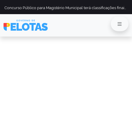
Concurso Público para Magistério Municipal terá classificações finais divulgadas em 13 de maio