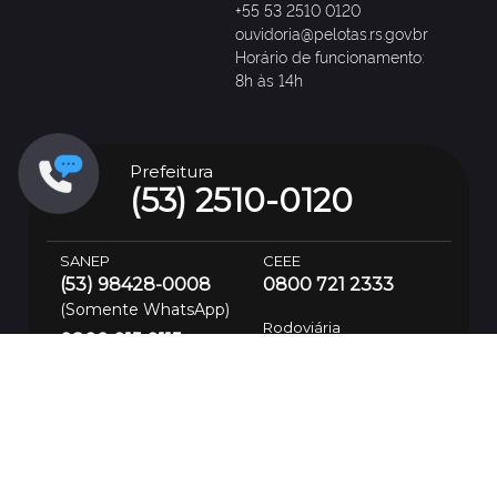
+55 53 2510 0120
ouvidoria@pelotas.rs.gov.br
Horário de funcionamento:
8h às 14h
Prefeitura
(53) 2510-0120
SANEP
CEEE
(53) 98428-0008
0800 721 2333
(Somente WhatsApp)
Rodoviária
0800 015 0115
(53) 2222-0045
PROCON
Delegacia de Polícia de
(53) 3305-3505
Pronto Atendimento
(53) 99113-9182
(53) 3310-8600
Atendimento de
Trânsito 24h