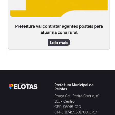
Prefeitura vai contratar agentes postais para
atuar na zona rural
Leia mais
Prefeitura Municipal de
Pelotas
Praça Cel. Pedro Osório, n°
101 - Centro
CEP: 96015-010
CNPJ: 87.455.531/0001-57