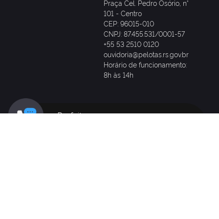
Praça Cel. Pedro Osório, n°
101 - Centro
CEP: 96015-010
CNPJ: 87.455.531/0001-57
+55 53 2510 0120
ouvidoria@pelotas.rs.gov.br
Horário de funcionamento:
8h às 14h
Prefeitura
(53) 2510-0120
SANEP
CEEE
(53) 98428-0008
0800 721 2333
(Somente WhatsApp)
Rodoviária
0800 015 0115
(53) 2222-0045
PROCON
Delegacia de Polícia de
(53) 3305-3505