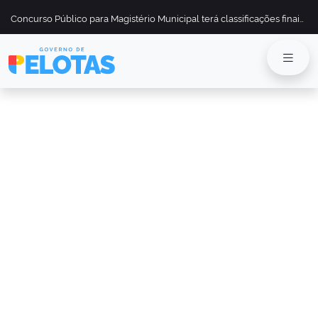
Concurso Público para Magistério Municipal terá classificações finais divulgadas em 13 de maio