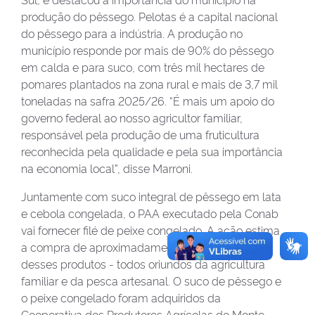
produção do pêssego. Pelotas é a capital nacional
do pêssego para a indústria. A produção no
município responde por mais de 90% do pêssego
em calda e para suco, com três mil hectares de
pomares plantados na zona rural e mais de 3,7 mil
toneladas na safra 2025/26. “É mais um apoio do
governo federal ao nosso agricultor familiar,
responsável pela produção de uma fruticultura
reconhecida pela qualidade e pela sua importância
na economia local”, disse Marroni.
Juntamente com suco integral de pêssego em lata
e cebola congelada, o PAA executado pela Conab
vai fornecer filé de peixe congelado. A ação estima
a compra de aproximadamente 655 toneladas
desses produtos - todos oriundos da agricultura
familiar e da pesca artesanal. O suco de pêssego e
o peixe congelado foram adquiridos da
Cooperativa dos Produtores Agrícolas do Monte