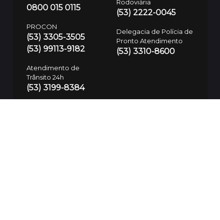
Rodoviária
0800 015 0115
(53) 2222-0045
PROCON
Delegacia de Polícia de
(53) 3305-3505
Pronto Atendimento
(53) 99113-9182
(53) 3310-8600
Atendimento de
Trânsito 24h
(53) 3199-8384
Defesa Civil
(53) 99700-7575
Guarda Municipal
SAMU
153/(53) 3283-7781
192
Polícia Civil
197/(53) 3310-8600
SSUI
(53) 9 9974-3937