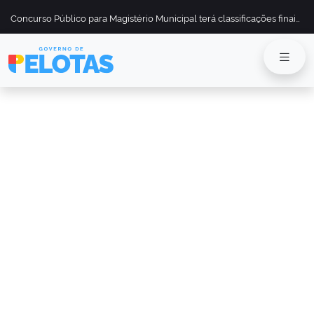
Concurso Público para Magistério Municipal terá classificações finais divulgadas em 13 de maio