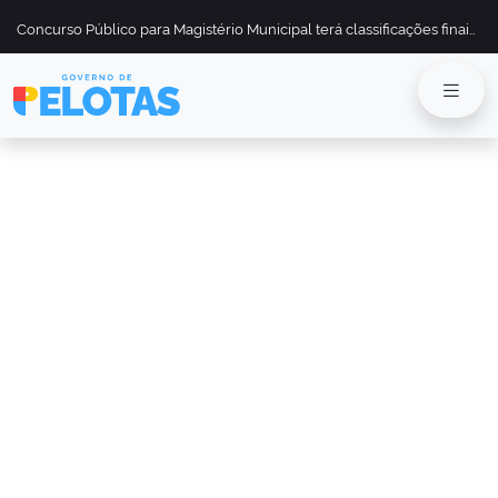
Concurso Público para Magistério Municipal terá classificações finais divulgadas em 13 de maio