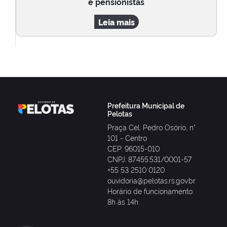
e pensionistas
Leia mais
Prefeitura Municipal de
Pelotas
Praça Cel. Pedro Osório, n°
101 - Centro
CEP: 96015-010
CNPJ: 87.455.531/0001-57
+55 53 2510 0120
ouvidoria@pelotas.rs.gov.br
Horário de funcionamento:
8h às 14h