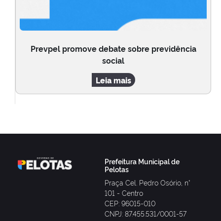
Prevpel promove debate sobre previdência
social
Leia mais
Prefeitura Municipal de
Pelotas
Praça Cel. Pedro Osório, n°
101 - Centro
CEP: 96015-010
CNPJ: 87.455.531/0001-57