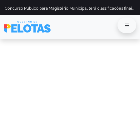
Concurso Público para Magistério Municipal terá classificações finais divulgadas em 13 de maio