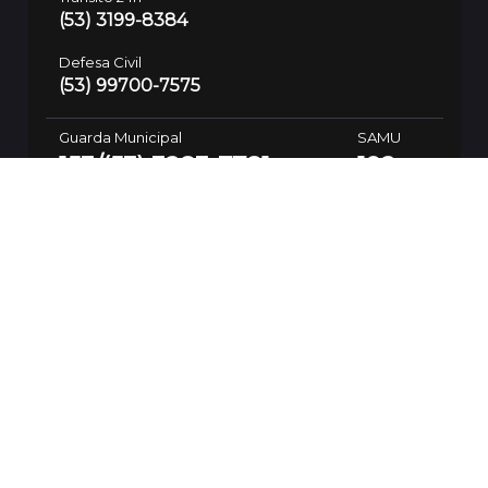
(53) 3199-8384
Defesa Civil
(53) 99700-7575
Guarda Municipal
SAMU
153/(53) 3283-7781
192
Polícia Civil
197/(53) 3310-8600
SSUI
(53) 9 9974-3937
Ouvidoria da Saúde
(53) 99112-6094