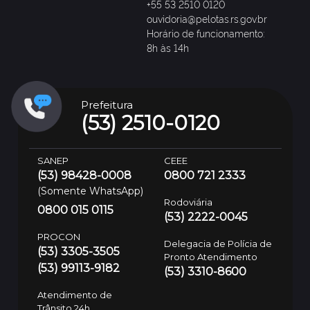
+55 53 2510 0120
ouvidoria@pelotas.rs.gov.br
Horário de funcionamento:
8h às 14h
Prefeitura
(53) 2510-0120
SANEP
CEEE
(53) 98428-0008
0800 721 2333
(Somente WhatsApp)
Rodoviária
0800 015 0115
(53) 2222-0045
PROCON
Delegacia de Polícia de
(53) 3305-3505
Pronto Atendimento
(53) 99113-9182
(53) 3310-8600
Atendimento de
Trânsito 24h