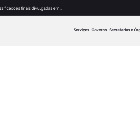
Concurso Público para Magistério Municipal terá classificações finais divulgadas em 13 de maio
Serviços
Governo
Secretarias e Ór