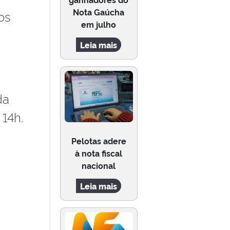
Nota Gaúcha
os
em julho
Leia mais
da
 14h.
Pelotas adere
à nota fiscal
nacional
Leia mais