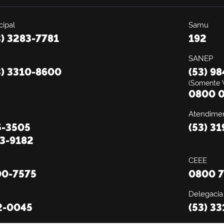
ipal
Samu
3) 3283-7781
192
SANEP
3) 3310-8600
(53) 9
(Somente 
0800 0
Atendimen
5-3505
(53) 3
13-9182
CEEE
00-7575
0800 7
Delegacia
2-0045
(53) 3