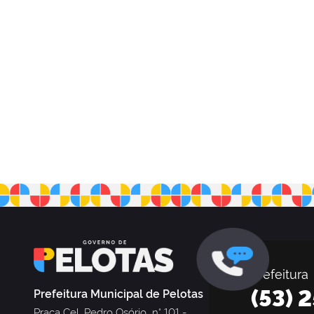
Prefeitura
(53) 
Prefeitura Municipal de Pelotas
Praça Cel. Pedro Osório, n° 101 -