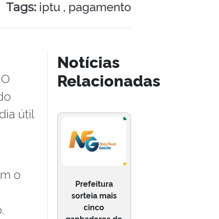
iptu ,
pagamento
Tags:
Notícias
Relacionadas
 O
do
ia útil
om o
Prefeitura
sorteia mais
.
cinco
ganhadores do