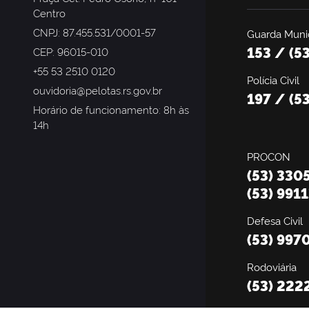
Centro
CNPJ: 87.455.531/0001-57
Guarda Munic
153 / (5
CEP: 96015-010
+55 53 2510 0120
Polícia Civil
ouvidoria@pelotas.rs.gov.br
197 / (5
Horário de funcionamento: 8h às
14h
PROCON
(53) 330
(53) 991
Defesa Civil
(53) 997
Rodoviária
(53) 222