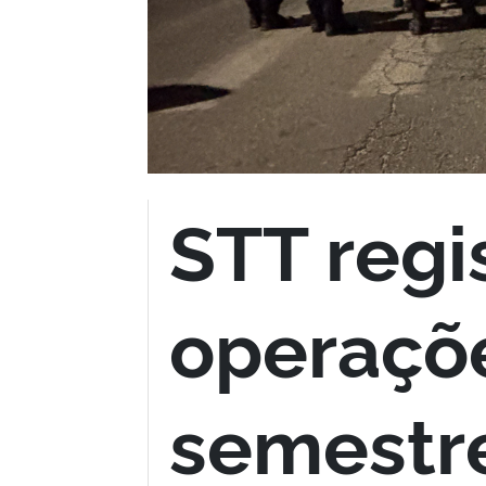
STT regi
operaçõe
semestr