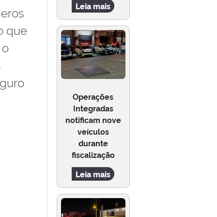
Leia mais
meros
o que
 o
s
eguro
Operações
Integradas
notificam nove
veículos
durante
fiscalização
Leia mais