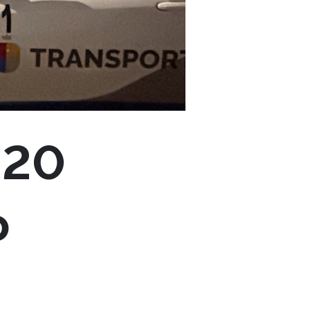
220
o