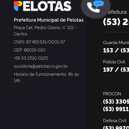
Prefeitura
(53) 
Prefeitura Municipal de Pelotas
Praça Cel. Pedro Osório, n° 101 -
Centro
CNPJ: 87.455.531/0001-57
Guarda Munic
153 / (5
CEP: 96015-010
+55 53 2510 0120
Polícia Civil
ouvidoria@pelotas.rs.gov.br
197 / (5
Horário de funcionamento: 8h às
14h
PROCON
(53) 330
(53) 991
Defesa Civil
(53) 997