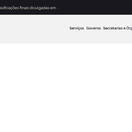
Concurso Público para Magistério Municipal terá classificações finais divulgadas em 13 de maio
Serviços
Governo
Secretarias e Ór