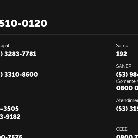
2510-0120
ipal
Samu
3) 3283-7781
192
SANEP
3) 3310-8600
(53) 9
(Somente 
0800 0
Atendimen
5-3505
(53) 3
13-9182
CEEE
00-7575
0800 7