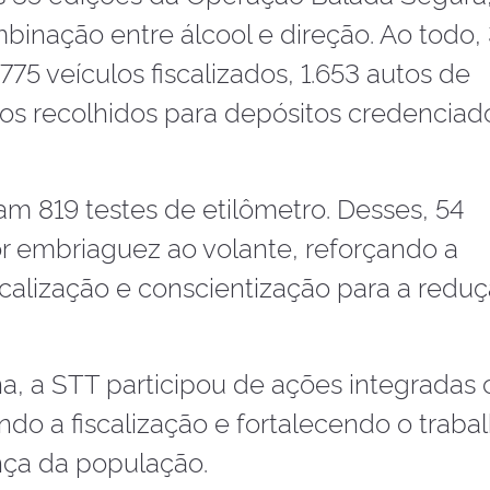
inação entre álcool e direção. Ao todo,
75 veículos fiscalizados, 1.653 autos de
los recolhidos para depósitos credenciad
m 819 testes de etilômetro. Desses, 54
r embriaguez ao volante, reforçando a
scalização e conscientização para a redu
a, a STT participou de ações integradas
do a fiscalização e fortalecendo o traba
nça da população.