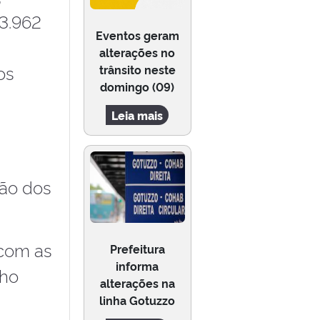
 3.962
Eventos geram
alterações no
os
trânsito neste
domingo (09)
Leia mais
ção dos
 com as
Prefeitura
informa
lho
alterações na
linha Gotuzzo