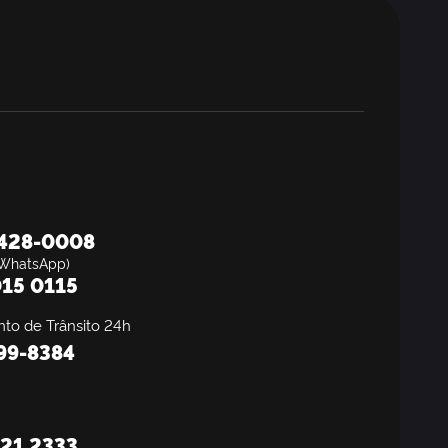
8428-0008
WhatsApp)
15 0115
to de Trânsito 24h
199-8384
21 2333