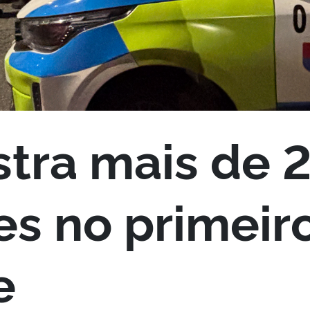
stra mais de 
s no primeir
e