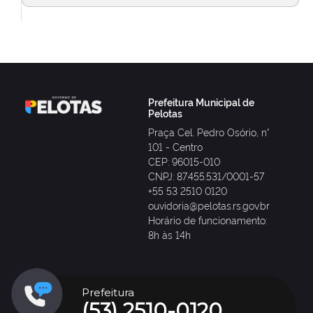
Prefeitura Municipal de
Pelotas
Praça Cel. Pedro Osório, n°
101 - Centro
CEP: 96015-010
CNPJ: 87.455.531/0001-57
+55 53 2510 0120
ouvidoria@pelotas.rs.gov.br
Horário de funcionamento:
8h às 14h
Prefeitura
(53) 2510-0120