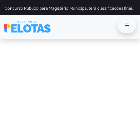
Concurso Público para Magistério Municipal terá classificações finais divulgadas em 13 de maio