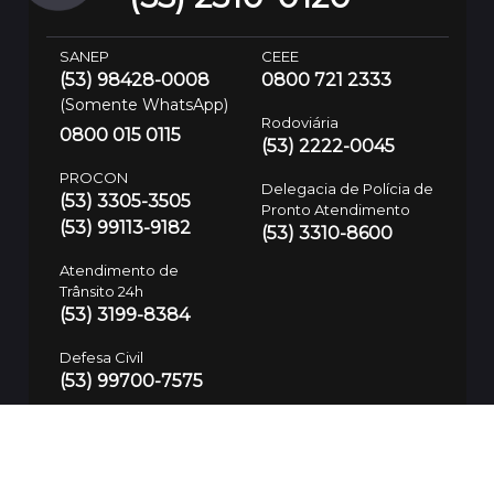
SANEP
CEEE
(53) 98428-0008
0800 721 2333
(Somente WhatsApp)
Rodoviária
0800 015 0115
(53) 2222-0045
PROCON
Delegacia de Polícia de
(53) 3305-3505
Pronto Atendimento
(53) 99113-9182
(53) 3310-8600
Atendimento de
Trânsito 24h
(53) 3199-8384
Defesa Civil
(53) 99700-7575
Guarda Municipal
SAMU
153/(53) 3283-7781
192